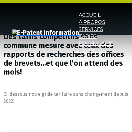
ACCUEIL
A PROPOS
SERVICES
Des tarifs compétitifs sans
TARIFS
FORMULAIRE
commune mesure avec ceux des
DE CONTACT
rapports de recherches des offices
de brevets...et que l'on attend des
mois!
Ci-dessous notre grille tarifaire sans changement depuis
2022!